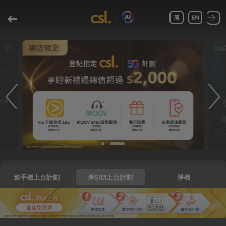
立即查看 csl 最新5G 手機、上台月費計劃及買機上台優惠，訂
造嶄新 5G 視聽娛樂體驗！現有客戶亦享5G 升級禮遇及額外增
值服務，立即了解更多。